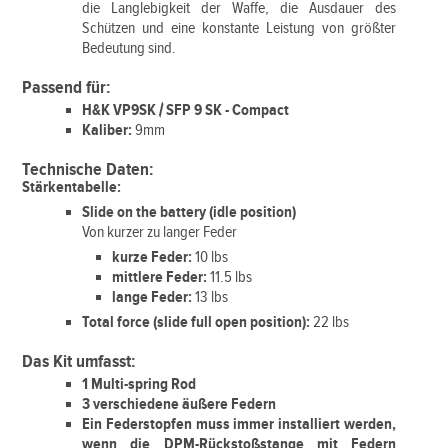
die Langlebigkeit der Waffe, die Ausdauer des
Schützen und eine konstante Leistung von größter
Bedeutung sind.
Passend für:
H&K VP9SK / SFP 9 SK - Compact
Kaliber:
9mm
Technische Daten:
Stärkentabelle:
Slide on the battery (idle position)
Von kurzer zu langer Feder
kurze Feder:
10 lbs
mittlere Feder:
11.5 lbs
lange Feder:
13 lbs
Total force (slide full open position):
22 lbs
Das Kit umfasst:
1 Multi-spring Rod
3 verschiedene äußere Federn
Ein Federstopfen muss immer installiert werden,
wenn die DPM-Rückstoßstange mit Federn