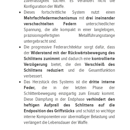
Zuverlässigkeit suchen. Es verändert nicht die
Konfiguration der Waffe.
Dieses fortschrittliche System nutzt einen
Mehrfachfedermechanismus
mit
drei ineinander
verschachtelten Federn
unterschiedlicher
Spannung, die alle kompakt in einer langlebigen,
präzisionsgefertigten Metallführungsstange
untergebracht sind.
Die progressive Federarchitektur sorgt dafür, dass
der
Widerstand mit der Rückwärtsbewegung des
Schlittens zunimmt
und dadurch eine
kontrollierte
Verzögerung
bietet, die den
Verschleiß des
Schlittens reduziert
und die Gesamtfunktion
verbessert.
Das Herzstück des Systems ist die
dritte interne
Feder,
die in der letzten Phase der
Schlittenbewegung einzigartig zum Einsatz kommt.
Diese Dämpfung in der Endphase
verhindert den
heftigen Aufprall des Schlittens auf die
Endposition des Griffstücks
und schützt so wichtige
interne Komponenten vor übermäßiger Belastung und
verlängert die Lebensdauer der Waffe.