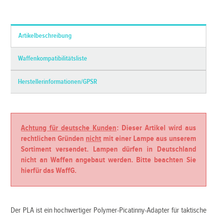
*Alle Preise inkl. MwSt. und zzgl.
Versandkosten
Artikelbeschreibung
Waffenkompatibilitätsliste
Herstellerinformationen/GPSR
Achtung für deutsche Kunden
: Dieser Artikel wird aus
rechtlichen Gründen
nicht
mit einer Lampe aus unserem
Sortiment versendet. Lampen dürfen in Deutschland
nicht an Waffen angebaut werden. Bitte beachten Sie
hierfür das WaffG.
Der PLA ist ein hochwertiger Polymer-Picatinny-Adapter für taktische