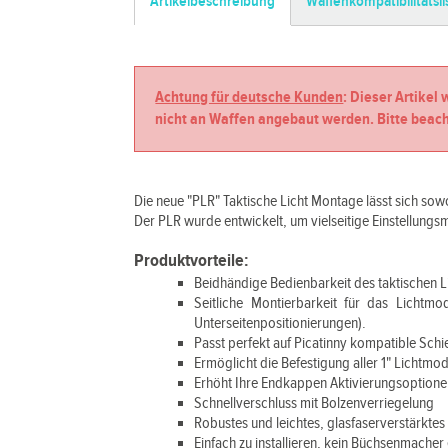
Artikelbeschreibung
Waffenkompatibilitätsli
Achtung für deutsche Kunden
: Dieser Artikel
nicht an Waffen angebaut werden. Bitte beach
Die neue "PLR" Taktische Licht Montage lässt sich sowo
Der PLR wurde entwickelt, um vielseitige Einstellungsm
Produktvorteile:
Beidhändige Bedienbarkeit des taktischen 
Seitliche Montierbarkeit für das Lichtmod
Unterseitenpositionierungen).
Passt perfekt auf Picatinny kompatible Sch
Ermöglicht die Befestigung aller 1" Lichtmod
Erhöht Ihre Endkappen Aktivierungsoption
Schnellverschluss mit Bolzenverriegelung
Robustes und leichtes, glasfaserverstärkte
Einfach zu installieren, kein Büchsenmacher 