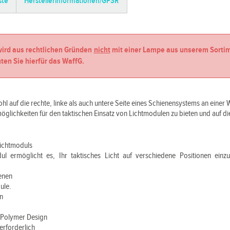
ste
Herstellerinformationen/GPSR
 wird aus rechtlichen Gründen
nicht
mit einer Lampe aus unserem Sortim
ten Sie hierfür das WaffG.
hl auf die rechte, linke als auch untere Seite eines Schienensystems an einer 
öglichkeiten für den taktischen Einsatz von Lichtmodulen zu bieten und auf die
Lichtmoduls
ul ermöglicht es, Ihr taktisches Licht auf verschiedene Positionen einzu
ienen
ule.
en
s Polymer Design
erforderlich