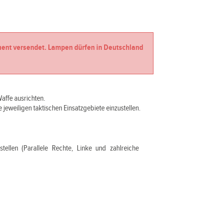
ent versendet. Lampen dürfen in Deutschland
Waffe ausrichten.
 jeweiligen taktischen Einsatzgebiete einzustellen.
stellen (Parallele Rechte, Linke und zahlreiche