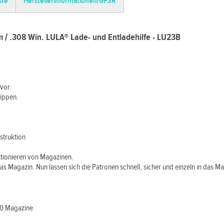
ste
Herstellerinformationen/GPSR
m / .308 Win. LULA® Lade- und Entladehilfe - LU23B
vor.
lippen.
struktion
itionieren von Magazinen.
das Magazin. Nun lassen sich die Patronen schnell, sicher und einzeln in das M
10 Magazine