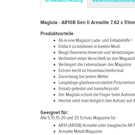
Artikelbeschreibung
Waffenkompatibilitätsli
Maglula - AR10B Gen II Armalite 7.62 x 51m
Produktvorteile
All-in-one Magazin Lade- und Entladehilfe !
Einfach zu bedienen in beiden Modi.
Beugt Daumenschmerzen und Verletzungen 
Verhindert einen Verschleiß an den Magazin
Verlängert die Lebensdauer des Magazins
Extrem leicht im Hosentaschenformat
Zuverlässig bei jedem Wetter
Langlebige glasfaserverstärkte Polymerkon
Einsatz getestet und kampferprobt
Der Maglula schont die Finger beim Aufmun
Hierbei setzt man lediglich den Aufsatz auf 
Geeignet für:
Alle 5,10,15,20 und 25 Schuss Magazine für:
AR10 (AR10B) Armalite oder baugleiche AR 
Armalite Metall Magazine