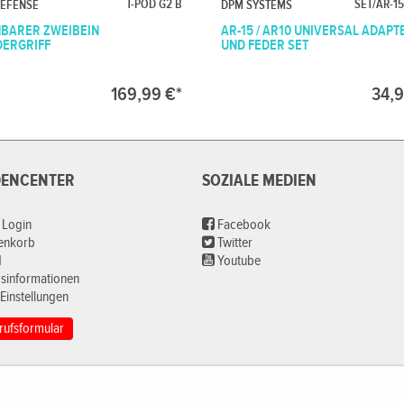
T-POD G2 B
SET/AR-15
DEFENSE
DPM SYSTEMS
BARER ZWEIBEIN
AR-15 / AR10 UNIVERSAL ADAPT
ERGRIFF
UND FEDER SET
169,99 €*
34,9
ENCENTER
SOZIALE MEDIEN
 Login
Facebook
renkorb
Twitter
d
Youtube
sinformationen
Einstellungen
rufsformular