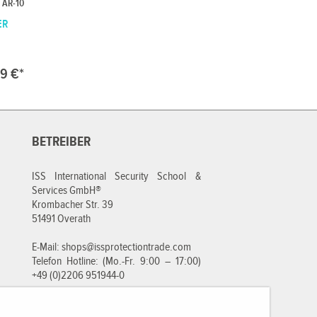
 AR-10
ER
9 €*
BETREIBER
ISS International Security School &
Services GmbH®
Krombacher Str. 39
51491 Overath
E-Mail:
shops@issprotectiontrade.com
Telefon Hotline: (Mo.-Fr. 9:00 – 17:00)
+49 (0)2206 951944-0