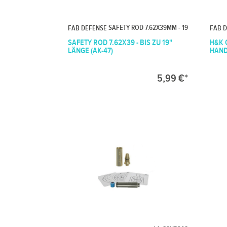
SAFETY ROD 7.62X39MM - 19
FAB DEFENSE
FAB 
SAFETY ROD 7.62X39 - BIS ZU 19"
H&K 
LÄNGE (AK-47)
HAN
5,99 €*