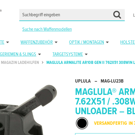
Suche nach Waffenmodellen
TE
WAFFENZUBEHÖR
OPTIK / MONTAGEN
HOLSTE
GERIEMEN & SLINGS
TARGETSYSTEME
MAGAZIN LADEHILFEN
MAGLULA ARMALITE AR10B GEN II 762X51 308WI
UPLULA
–
MAG-LU23B
MAGLULA® ARMA
7.62X51 / .308
UNLOADER – B
VERSANDFERTIG IN 