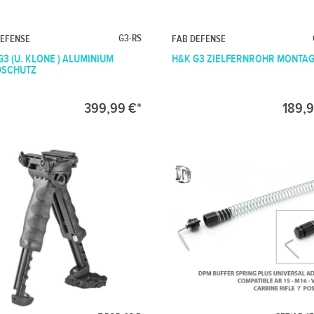
G3-RS
DEFENSE
FAB DEFENSE
G3 (U. KLONE ) ALUMINIUM
H&K G3 ZIELFERNROHR MONTA
DSCHUTZ
399,99 €*
189,9