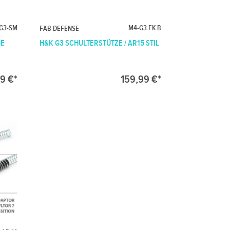
G3-SM
M4-G3 FK B
FAB DEFENSE
GE
H&K G3 SCHULTERSTÜTZE / AR15 STIL
9 €*
159,99 €*