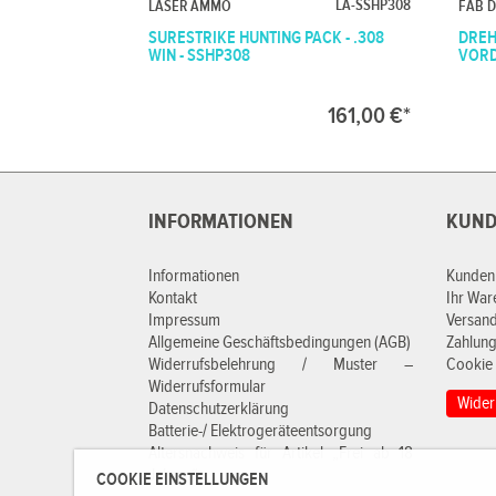
LA-SSHP308
LASER AMMO
FAB 
SURESTRIKE HUNTING PACK - .308
DREH
WIN - SSHP308
VORD
161,00 €*
INFORMATIONEN
KUND
Informationen
Kunden
Kontakt
Ihr Wa
Impressum
Versan
Allgemeine Geschäftsbedingungen (AGB)
Zahlung
Widerrufsbelehrung / Muster –
Cookie 
Widerrufsformular
Wider
Datenschutzerklärung
Batterie-/ Elektrogeräteentsorgung
Altersnachweis für Artikel „Frei ab 18
Jahren“
COOKIE EINSTELLUNGEN