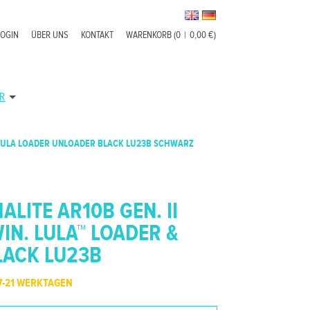
LOGIN
ÜBER UNS
KONTAKT
WARENKORB (0
|
0,00 €)
R
N LULA LOADER UNLOADER BLACK LU23B SCHWARZ
LITE AR10B GEN. II
WIN. LULA™ LOADER &
LACK LU23B
7-21 WERKTAGEN