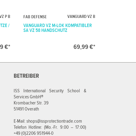
VZ P B
VANGUARD VZ B
FAB DEFENSE
TZE /
VANGUARD VZ M-LOK KOMPATIBLER
SA VZ 58 HANDSCHUTZ
9 €*
69,99 €*
BETREIBER
ISS International Security School &
Services GmbH®
Krombacher Str. 39
51491 Overath
E-Mail:
shops@issprotectiontrade.com
Telefon Hotline: (Mo.-Fr. 9:00 – 17:00)
+49 (0)2206 951944-0