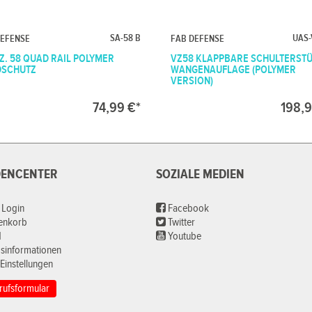
SA-58 B
UAS-
DEFENSE
FAB DEFENSE
VZ. 58 QUAD RAIL POLYMER
VZ58 KLAPPBARE SCHULTERSTÜ
DSCHUTZ
WANGENAUFLAGE (POLYMER
VERSION)
74,99 €*
198,9
ENCENTER
SOZIALE MEDIEN
 Login
Facebook
renkorb
Twitter
d
Youtube
sinformationen
Einstellungen
rufsformular