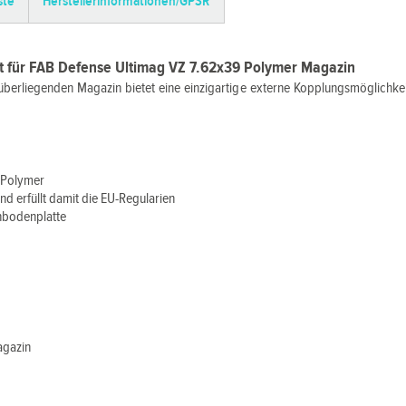
ste
Herstellerinformationen/GPSR
it für FAB Defense Ultimag VZ 7.62x39 Polymer Magazin
berliegenden Magazin bietet eine einzigartige externe Kopplungsmöglichke
 Polymer
nd erfüllt damit die EU-Regularien
inbodenplatte
agazin