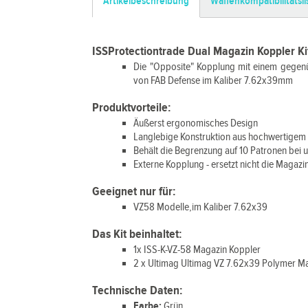
Artikelbeschreibung
Waffenkompatibilitätsli
ISSProtectiontrade Dual Magazin Koppler K
Die "Opposite" Kopplung mit einem gegenü
von FAB Defense im Kaliber 7.62x39mm
Produktvorteile:
Äußerst ergonomisches Design
Langlebige Konstruktion aus hochwertigem
Behält die Begrenzung auf 10 Patronen bei u
Externe Kopplung - ersetzt nicht die Magaz
Geeignet nur für:
VZ58 Modelle,im Kaliber 7.62x39
Das Kit beinhaltet:
1x ISS-K-VZ-58 Magazin Koppler
2 x Ultimag Ultimag VZ 7.62x39 Polymer M
Technische Daten:
Farbe:
Grün