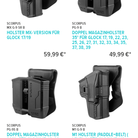
SCORPUS
SCORPUS
MX G-9 SR B
PG-9 B
HOLSTER MX- VERSION FÜR
DOPPEL MAGAZINHOLSTER
GLOCK 17/19
35° FÜR GLOCK 17, 19, 22, 23,
25, 26, 27, 31, 32, 33, 34, 35,
37, 38, 39
59,99 €*
49,99 €*
SCORPUS
SCORPUS
PG-9S B
M1 G-9 B
DOPPEL MAGAZINHOLSTER
M1 HOLSTER (PADDLE+BELT) (