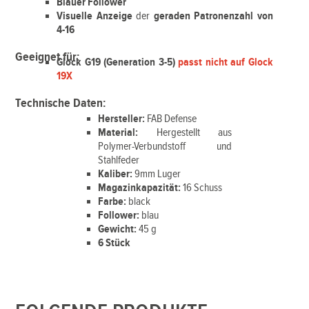
Blauer Follower
Visuelle Anzeige
der
geraden Patronenzahl von
4-16
Geeignet für:
Glock G19 (Generation 3-5)
passt nicht auf Glock
19X
Technische Daten:
Hersteller:
FAB Defense
Material:
Hergestellt aus
Polymer-Verbundstoff und
Stahlfeder
Kaliber:
9mm Luger
Magazinkapazität:
16 Schuss
Farbe:
black
Follower:
blau
Gewicht:
45 g
6 Stück