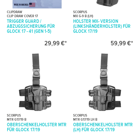
CLIPDRAW
SCORPUS
CLIP DRAW COVER 17
MX G-9 B (LH)
TRIGGER GUARD /
HOLSTER MX- VERSION
ABZUGSSICHERUNG FÜR
(LINKSHÄNDERHOLSTER) FÜR
GLOCK 17 - 41 (GEN 1-5)
GLOCK 17/19
29,99 €*
59,99 €*
SCORPUS
SCORPUS
MTR G17/19 B
MTR G17/19 LH B
OBERSCHENKELHOLSTER MTR
OBERSCHENKELHOLSTER MTR
FÜR GLOCK 17/19
(LH) FÜR GLOCK 17/19