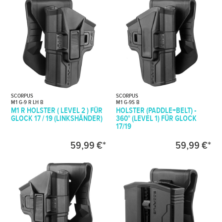
SCORPUS
SCORPUS
M1 G-9 R LH B
M1 G-9S B
M1 R HOLSTER ( LEVEL 2 ) FÜR
HOLSTER (PADDLE+BELT) -
GLOCK 17 / 19 (LINKSHÄNDER)
360° (LEVEL 1) FÜR GLOCK
17/19
59,99 €*
59,99 €*