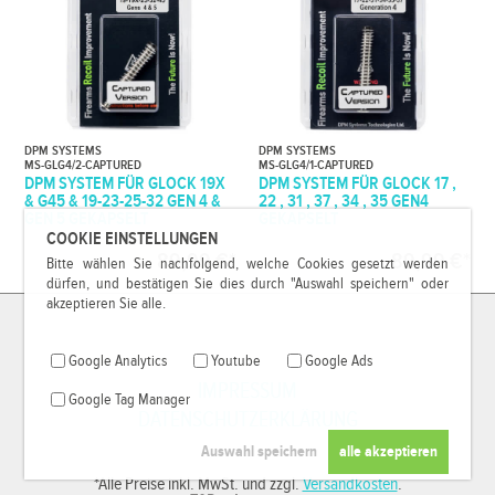
DPM SYSTEMS
DPM SYSTEMS
MS-GLG4/2-CAPTURED
MS-GLG4/1-CAPTURED
DPM SYSTEM FÜR GLOCK 19X
DPM SYSTEM FÜR GLOCK 17 ,
& G45 & 19-23-25-32 GEN 4 &
22 , 31 , 37 , 34 , 35 GEN4
GEN 5 GEKAPSELT
GEKAPSELT
COOKIE EINSTELLUNGEN
89,99 €*
89,99 €*
Bitte wählen Sie nachfolgend, welche Cookies gesetzt werden
dürfen, und bestätigen Sie dies durch "Auswahl speichern" oder
akzeptieren Sie alle.
Google Analytics
Youtube
Google Ads
IMPRESSUM
Google Tag Manager
DATENSCHUTZERKLÄRUNG
*Alle Preise inkl. MwSt. und zzgl.
Versandkosten
.