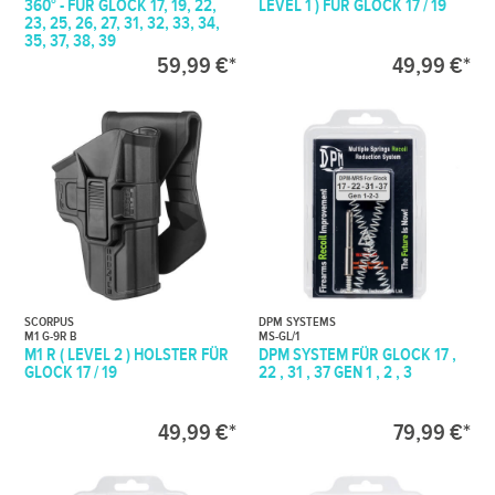
360° - FÜR GLOCK 17, 19, 22,
LEVEL 1 ) FÜR GLOCK 17 / 19
23, 25, 26, 27, 31, 32, 33, 34,
35, 37, 38, 39
59,99 €*
49,99 €*
SCORPUS
DPM SYSTEMS
M1 G-9R B
MS-GL/1
M1 R ( LEVEL 2 ) HOLSTER FÜR
DPM SYSTEM FÜR GLOCK 17 ,
GLOCK 17 / 19
22 , 31 , 37 GEN 1 , 2 , 3
49,99 €*
79,99 €*