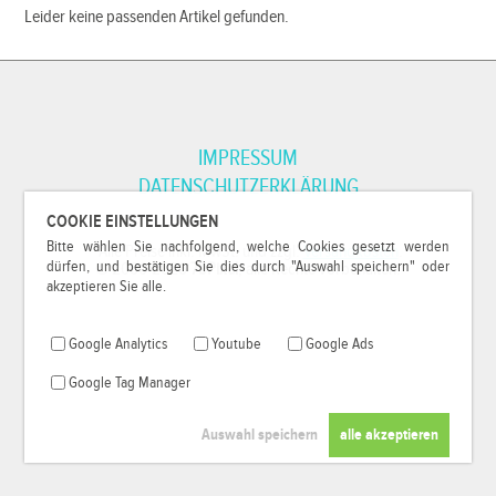
Leider keine passenden Artikel gefunden.
IMPRESSUM
DATENSCHUTZERKLÄRUNG
COOKIE EINSTELLUNGEN
Bitte wählen Sie nachfolgend, welche Cookies gesetzt werden
*Alle Preise inkl. MwSt. und zzgl.
Versandkosten
.
dürfen, und bestätigen Sie dies durch "Auswahl speichern" oder
© 2000-2026
79Pixel
, alle Rechte vorbehalten.
akzeptieren Sie alle.
Google Analytics
Youtube
Google Ads
Google Tag Manager