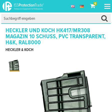
0
HECKLER UND KOCH HK417/MR308
MAGAZIN 10 SCHUSS, PVC TRANSPARENT,
H&K, RAL8000
HECKLER & KOCH