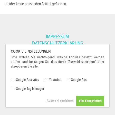
Leider keine passenden Artikel gefunden.
IMPRESSUM
DATENSCHUTZERKLÄRUNG
COOKIE EINSTELLUNGEN
Bitte wählen Sie nachfolgend, welche Cookies gesetzt werden
*Alle Preise inkl. MwSt. und zzgl.
Versandkosten
.
dürfen, und bestätigen Sie dies durch "Auswahl speichern" oder
© 2000-2026
79Pixel
, alle Rechte vorbehalten.
akzeptieren Sie alle.
Google Analytics
Youtube
Google Ads
Google Tag Manager