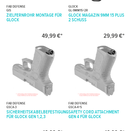
FAB DEFENSE
GLOCK
GIS
GL-9MM15+2R
ZIELFERNROHR MONTAGE FÜR
GLOCK MAGAZIN 9MM 15 PLUS
GLOCK
2 SCHUSS
49,99 €*
29,99 €*
FAB DEFENSE
FAB DEFENSE
GSCA-3
GSCA-4+5
SICHERHEITSKABELBEFESTIGUNG
SAFETY CORD ATTACHMENT
FÜR GLOCK GEN 1,2,3
GEN 4 FÜR GLOCK