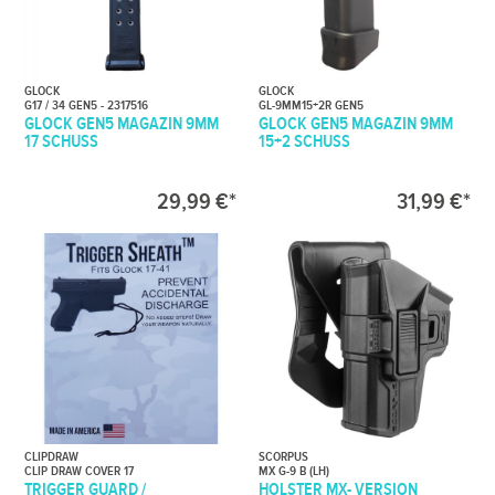
GLOCK
GLOCK
G17 / 34 GEN5 - 2317516
GL-9MM15+2R GEN5
GLOCK GEN5 MAGAZIN 9MM
GLOCK GEN5 MAGAZIN 9MM
17 SCHUSS
15+2 SCHUSS
29,99 €*
31,99 €*
CLIPDRAW
SCORPUS
CLIP DRAW COVER 17
MX G-9 B (LH)
TRIGGER GUARD /
HOLSTER MX- VERSION