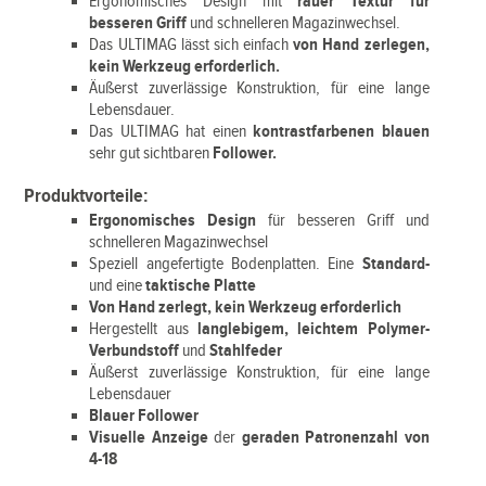
Ergonomisches Design mit
rauer Textur für
besseren Griff
und schnelleren Magazinwechsel.
Das ULTIMAG lässt sich einfach
von Hand zerlegen,
kein Werkzeug erforderlich.
Äußerst zuverlässige Konstruktion, für eine lange
Lebensdauer.
Das ULTIMAG hat einen
kontrastfarbenen blauen
sehr gut sichtbaren
Follower.
Produktvorteile:
Ergonomisches Design
für besseren Griff und
schnelleren Magazinwechsel
Speziell angefertigte Bodenplatten. Eine
Standard-
und eine
taktische Platte
Von Hand zerlegt, kein Werkzeug erforderlich
Hergestellt aus
langlebigem, leichtem Polymer-
Verbundstoff
und
Stahlfeder
Äußerst zuverlässige Konstruktion, für eine lange
Lebensdauer
Blauer Follower
Visuelle Anzeige
der
geraden Patronenzahl von
4-18