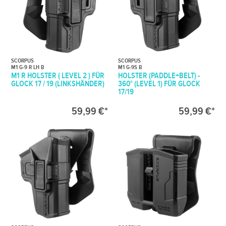
SCORPUS
SCORPUS
M1 G-9 R LH B
M1 G-9S B
M1 R HOLSTER ( LEVEL 2 ) FÜR
HOLSTER (PADDLE+BELT) -
GLOCK 17 / 19 (LINKSHÄNDER)
360° (LEVEL 1) FÜR GLOCK
17/19
59,99 €*
59,99 €*