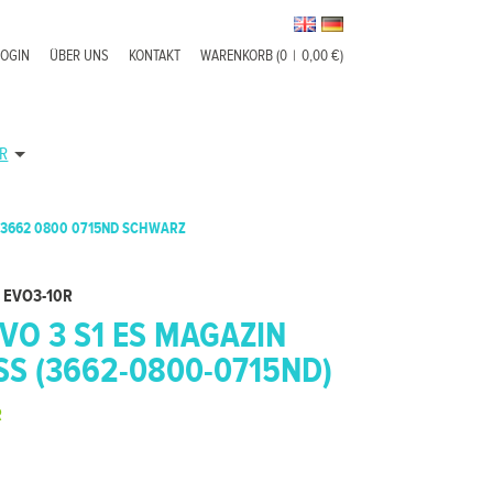
LOGIN
ÜBER UNS
KONTAKT
WARENKORB (0
|
0,00 €)
R
 3662 0800 0715ND SCHWARZ
 EVO3-10R
VO 3 S1 ES MAGAZIN
USS (3662-0800-0715ND)
R