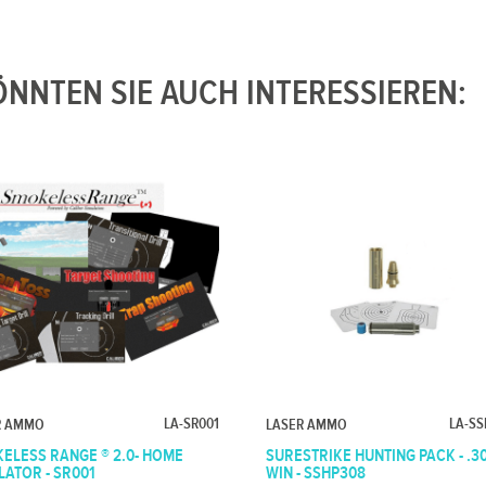
NNTEN SIE AUCH INTERESSIEREN:
LA-SR001
LA-SS
R AMMO
LASER AMMO
ELESS RANGE ® 2.0- HOME
SURESTRIKE HUNTING PACK - .3
LATOR - SR001
WIN - SSHP308