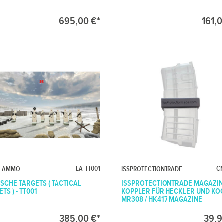
695,00 €*
161,
LA-TT001
C
R AMMO
ISSPROTECTIONTRADE
ISCHE TARGETS ( TACTICAL
ISSPROTECTIONTRADE MAGAZI
TS ) - TT001
KOPPLER FÜR HECKLER UND KO
MR308 / HK417 MAGAZINE
385,00 €*
39,9