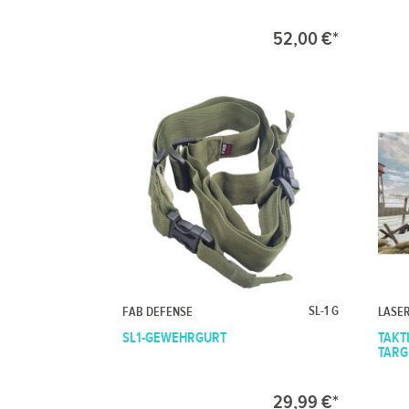
52,00 €*
SL-1 G
FAB DEFENSE
LASE
SL1-GEWEHRGURT
TAKT
TARGE
29,99 €*