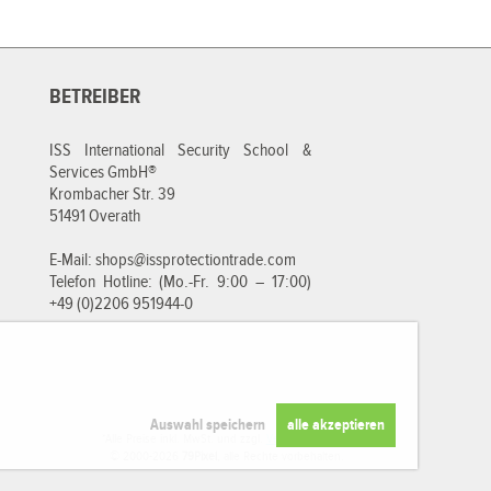
BETREIBER
ISS International Security School &
Services GmbH®
Krombacher Str. 39
51491 Overath
E-Mail:
shops@issprotectiontrade.com
Telefon Hotline: (Mo.-Fr. 9:00 – 17:00)
+49 (0)2206 951944-0
*Alle Preise inkl. MwSt. und zzgl.
Versandkosten
.
© 2000-2026
79Pixel
, alle Rechte vorbehalten.