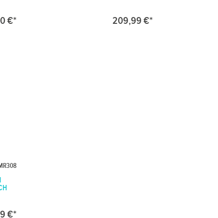
00 €*
209,99 €*
MR308
N
CH
9 €*