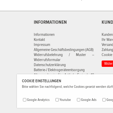
INFORMATIONEN
KUND
Informationen
Kunden
Kontakt
Ihr Wa
Impressum
Versan
Allgemeine Geschäftsbedingungen (AGB)
Zahlung
Widerrufsbelehrung / Muster –
Cookie 
Widerrufsformular
Wider
Datenschutzerklärung
Batterie-/ Elektrogeräteentsorgung
Altersnachweis für Artikel „Frei ab 18
Jahren“
COOKIE EINSTELLUNGEN
Bitte wählen Sie nachfolgend, welche Cookies gesetzt werden dürfe
Google Analytics
Youtube
Google Ads
Goog