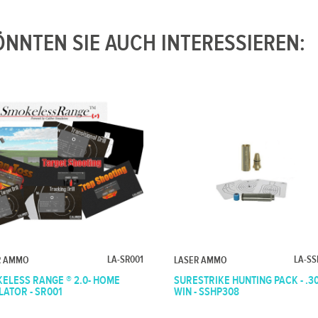
NNTEN SIE AUCH INTERESSIEREN:
LA-SR001
LA-SS
R AMMO
LASER AMMO
ELESS RANGE ® 2.0- HOME
SURESTRIKE HUNTING PACK - .3
LATOR - SR001
WIN - SSHP308