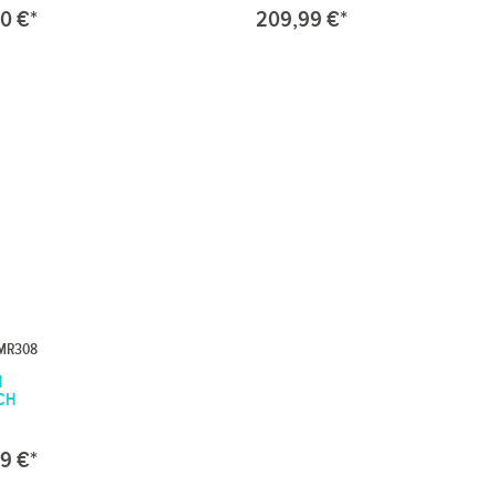
00 €*
209,99 €*
MR308
N
CH
9 €*