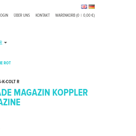
LOGIN
ÜBER UNS
KONTAKT
WARENKORB (0
|
0,00 €)
R
NE ROT
S-K-COLT R
ADE MAGAZIN KOPPLER
AZINE
R