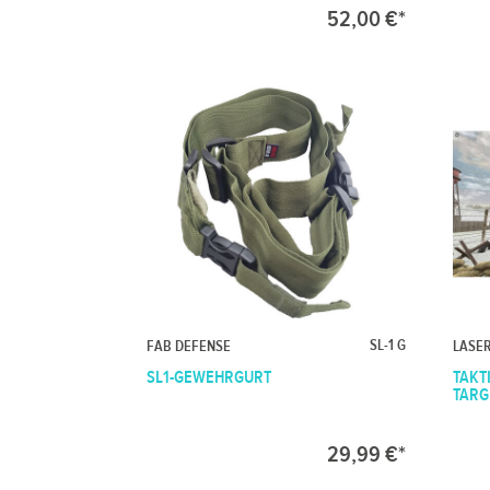
52,00 €*
SL-1 G
FAB DEFENSE
LASE
SL1-GEWEHRGURT
TAKT
TARGE
29,99 €*