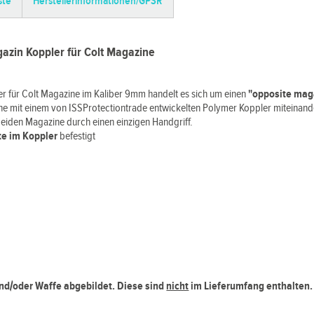
ste
Herstellerinformationen/GPSR
gazin Koppler für Colt Magazine
r für Colt Magazine im Kaliber 9mm handelt es sich um einen
"opposite maga
ine mit einem von ISSProtectiontrade entwickelten Polymer Koppler miteina
beiden Magazine durch einen einzigen Handgriff.
te im Koppler
befestigt
und/oder Waffe abgebildet. Diese sind
nicht
im Lieferumfang enthalten.