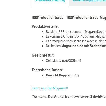
Artikelbeschreibung
Waffenkompatibilitätsli
ISSProtectiontrade - ISSProtectiontrade Ma
Produktvorteile:
Bei dem ISSProtectiontrade Magazin Kopple
Es können 2 Original Colt 10 Schuss Magaz
Es ermöglicht einen schnellen Wechsel der 
Die beiden
Magazine sind mit Bodenplat
Geeignet für:
Colt Magazine (ASC9mm)
Technische Daten:
Gewicht Koppler:
32 g
Lieferung ohne Magazine!!
**
Achtung:
Der Artikel ist mit weiterem Zubehör 