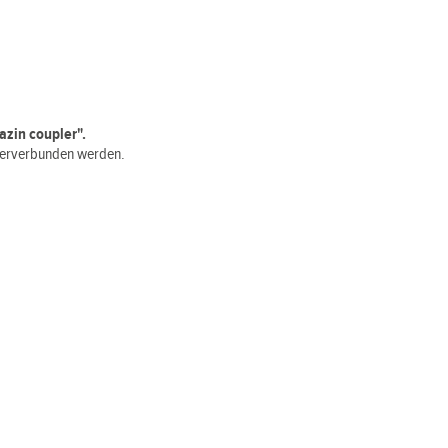
zin coupler".
nderverbunden werden.