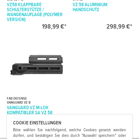
VZ58 KLAPPBARE
VZ 58 ALUMINIUM
SCHULTERSTÜTZE /
HANDSCHUTZ
WANGENAUFLAGE (POLYMER
VERSION)
198,99 €*
298,99 €*
FAB DEFENSE
VANGUARD VZ B
VANGUARD VZ M-LOK
KOMPATIBLER SA VZ 58
HANDSCHUTZ
COOKIE EINSTELLUNGEN
69,99 €*
Bitte wählen Sie nachfolgend, welche Cookies gesetzt werden
dürfen, und bestätigen Sie dies durch "Auswahl speichern" oder