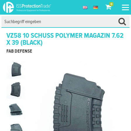
0
VZ58 10 SCHUSS POLYMER MAGAZIN 7.62
X 39 (BLACK)
FAB DEFENSE