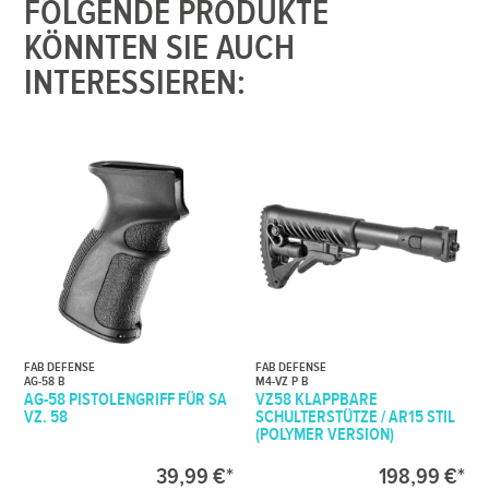
FOLGENDE PRODUKTE
KÖNNTEN SIE AUCH
INTERESSIEREN:
FAB DEFENSE
FAB DEFENSE
AG-58 B
M4-VZ P B
AG-58 PISTOLENGRIFF FÜR SA
VZ58 KLAPPBARE
VZ. 58
SCHULTERSTÜTZE / AR15 STIL
(POLYMER VERSION)
39,99 €*
198,99 €*