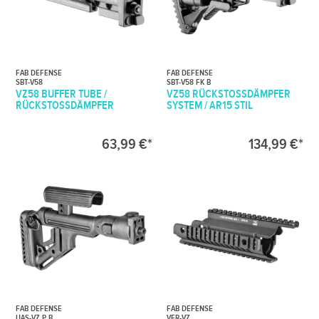
FAB DEFENSE
FAB DEFENSE
SBT-V58
SBT-V58 FK B
VZ58 BUFFER TUBE /
VZ58 RÜCKSTOSSDÄMPFER S
RÜCKSTOSSDÄMPFER
YSTEM / AR15 STIL
63,99 €*
134,99 €*
FAB DEFENSE
FAB DEFENSE
UAS-VZ P B
VFR-VZ