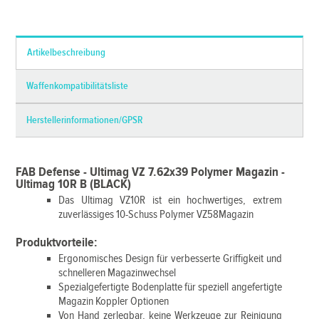
*Alle Preise inkl. MwSt. und zzgl.
Versandkosten
Artikelbeschreibung
Waffenkompatibilitätsliste
Herstellerinformationen/GPSR
FAB Defense - Ultimag VZ 7.62x39 Polymer Magazin -
Ultimag 10R B (BLACK)
Das Ultimag VZ10R ist ein hochwertiges, extrem
zuverlässiges 10-Schuss Polymer VZ58Magazin
Produktvorteile:
Ergonomisches Design für verbesserte Griffigkeit und
schnelleren Magazinwechsel
Spezialgefertigte Bodenplatte für speziell angefertigte
Magazin Koppler Optionen
Von Hand zerlegbar, keine Werkzeuge zur Reinigung