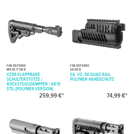
FAB DEFENSE
FAB DEFENSE
M4-VZ P SB B
SA-58 B
VZ58 KLAPPBARE
SA. VZ. 58 QUAD RAIL
SCHULTERSTÜTZE /
POLYMER HANDSCHUTZ
RÜCKSTOSSDÄMPFER / AR15 S
TIL (POLYMER VERSION)
259,99 €*
74,99 €*