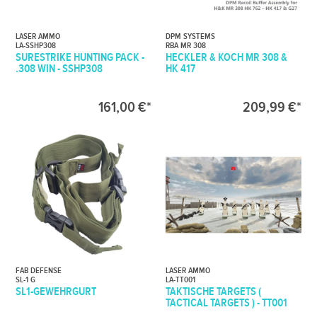
LASER AMMO
DPM SYSTEMS
LA-SSHP308
RBA MR 308
SURESTRIKE HUNTING PACK -
HECKLER & KOCH MR 308 &
.308 WIN - SSHP308
HK 417
161,00 €*
209,99 €*
FAB DEFENSE
LASER AMMO
SL-1 G
LA-TT001
SL1-GEWEHRGURT
TAKTISCHE TARGETS (
TACTICAL TARGETS ) - TT001