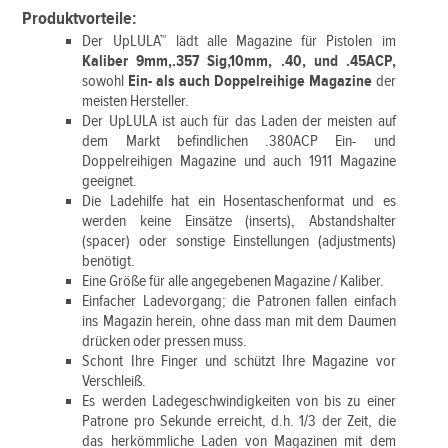
Produktvorteile:
Der UpLULA™ lädt alle Magazine für Pistolen im
Kaliber 9mm,.357 Sig,10mm, .40, und .45ACP,
sowohl
Ein- als auch Doppelreihige Magazine
der
meisten Hersteller.
Der UpLULA ist auch für das Laden der meisten auf
dem Markt befindlichen .380ACP Ein- und
Doppelreihigen Magazine und auch 1911 Magazine
geeignet.
Die Ladehilfe hat ein Hosentaschenformat und es
werden keine Einsätze (inserts), Abstandshalter
(spacer) oder sonstige Einstellungen (adjustments)
benötigt.
Eine Größe für alle angegebenen Magazine / Kaliber.
Einfacher Ladevorgang; die Patronen fallen einfach
ins Magazin herein, ohne dass man mit dem Daumen
drücken oder pressen muss.
Schont Ihre Finger und schützt Ihre Magazine vor
Verschleiß.
Es werden Ladegeschwindigkeiten von bis zu einer
Patrone pro Sekunde erreicht, d.h. 1/3 der Zeit, die
das herkömmliche Laden von Magazinen mit dem