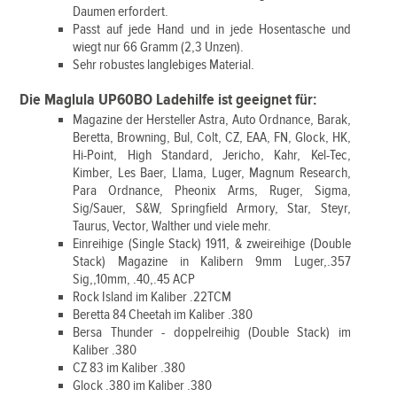
Daumen erfordert.
Passt auf jede Hand und in jede Hosentasche und
wiegt nur 66 Gramm (2,3 Unzen).
Sehr robustes langlebiges Material.
Die Maglula UP60BO Ladehilfe ist geeignet für:
Magazine der Hersteller Astra, Auto Ordnance, Barak,
Beretta, Browning, Bul, Colt, CZ, EAA, FN, Glock, HK,
Hi-Point, High Standard, Jericho, Kahr, Kel-Tec,
Kimber, Les Baer, Llama, Luger, Magnum Research,
Para Ordnance, Pheonix Arms, Ruger, Sigma,
Sig/Sauer, S&W, Springfield Armory, Star, Steyr,
Taurus, Vector, Walther und viele mehr.
Einreihige (Single Stack) 1911, & zweireihige (Double
Stack) Magazine in Kalibern 9mm Luger,.357
Sig,,10mm, .40,.45 ACP
Rock Island im Kaliber .22TCM
Beretta 84 Cheetah im Kaliber .380
Bersa Thunder - doppelreihig (Double Stack) im
Kaliber .380
CZ 83 im Kaliber .380
Glock .380 im Kaliber .380