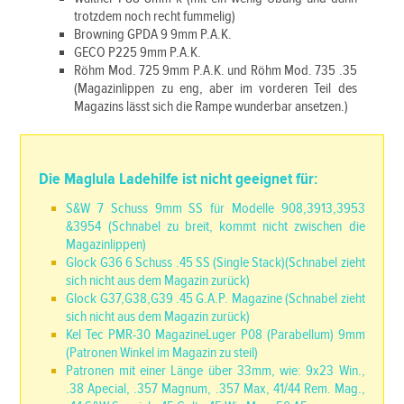
trotzdem noch recht fummelig)
Browning GPDA 9 9mm P.A.K.
GECO P225 9mm P.A.K.
Röhm Mod. 725 9mm P.A.K. und Röhm Mod. 735 .35
(Magazinlippen zu eng, aber im vorderen Teil des
Magazins lässt sich die Rampe wunderbar ansetzen.)
Die Maglula Ladehilfe ist nicht geeignet für:
S&W 7 Schuss 9mm SS für Modelle 908,3913,3953
&3954 (Schnabel zu breit, kommt nicht zwischen die
Magazinlippen)
Glock G36 6 Schuss .45 SS (Single Stack)(Schnabel zieht
sich nicht aus dem Magazin zurück)
Glock G37,G38,G39 .45 G.A.P. Magazine (Schnabel zieht
sich nicht aus dem Magazin zurück)
Kel Tec PMR-30 MagazineLuger P08 (Parabellum) 9mm
(Patronen Winkel im Magazin zu steil)
Patronen mit einer Länge über 33mm, wie: 9x23 Win.,
.38 Apecial, .357 Magnum, .357 Max, 41/44 Rem. Mag.,