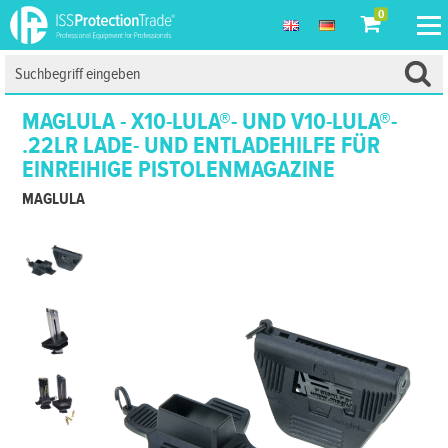
0
MAGLULA - X10-LULA®- UND V10-LULA®-
.22LR LADE- UND ENTLADEHILFE FÜR
EINREIHIGE PISTOLENMAGAZINE
MAGLULA