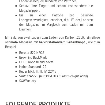
Laden Sie bequem hunderte von Patronen.
Schützt Ihre Finger und schont insbesondere die
Magazinlippen.
Bis zu einer Patrone pro Sekunde
Ladegeschwindigkeit. erzielbar, d.h. 1/3 der Ladezeit
der Magazine im Vergleich zum Laden mit dem
Daumen.
Ein Satz von zwei Ladern zum Laden von Kaliber .22LR. Einreihige
schmale
Magazine mit
hervorstehendem Seitenknopf
, wie zum
Beispiel:
Beretta U22 NEOS
Browning BuckMark
COLT Woodsman/Kadett
Hoher Standard .22
Ruger MK I, II, III, IV, 22/45
S&W 22A/22S (nur X10-LULA
™
lässt sich gut laden)
S&W-Victory
FOLGENDE PRODUKTE