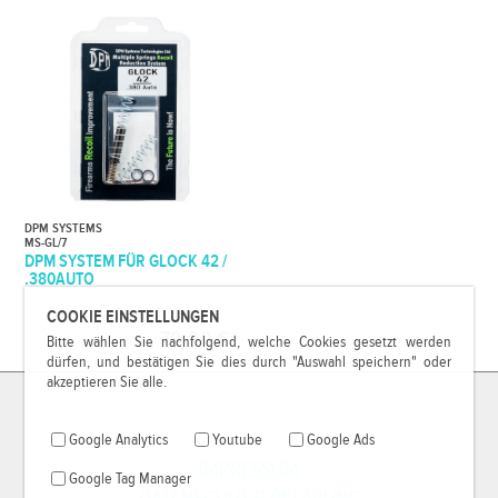
DPM SYSTEMS
MS-GL/7
DPM SYSTEM FÜR GLOCK 42 /
.380AUTO
COOKIE EINSTELLUNGEN
79,99 €*
Bitte wählen Sie nachfolgend, welche Cookies gesetzt werden
dürfen, und bestätigen Sie dies durch "Auswahl speichern" oder
akzeptieren Sie alle.
Google Analytics
Youtube
Google Ads
IMPRESSUM
Google Tag Manager