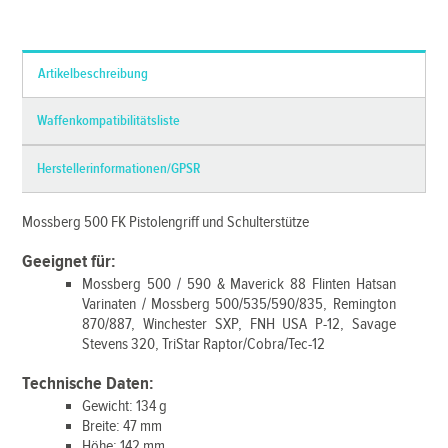
*Alle Preise inkl. MwSt. und zzgl.
Versandkosten
Artikelbeschreibung
Waffenkompatibilitätsliste
Herstellerinformationen/GPSR
Mossberg 500 FK Pistolengriff und Schulterstütze
Geeignet für:
Mossberg 500 / 590 & Maverick 88 Flinten Hatsan
Varinaten / Mossberg 500/535/590/835, Remington
870/887, Winchester SXP, FNH USA P-12, Savage
Stevens 320, TriStar Raptor/Cobra/Tec-12
Technische Daten:
Gewicht: 134 g
Breite: 47 mm
Höhe: 142 mm