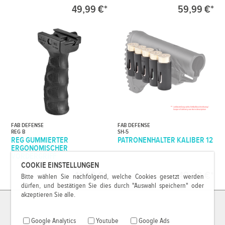
49,99 €*
59,99 €*
FAB DEFENSE
FAB DEFENSE
REG B
SH-5
REG GUMMIERTER
PATRONENHALTER KALIBER 12
ERGONOMISCHER
VORDERGRIFF
COOKIE EINSTELLUNGEN
41,99 €*
49,99 €*
Bitte wählen Sie nachfolgend, welche Cookies gesetzt werden
dürfen, und bestätigen Sie dies durch "Auswahl speichern" oder
akzeptieren Sie alle.
Google Analytics
Youtube
Google Ads