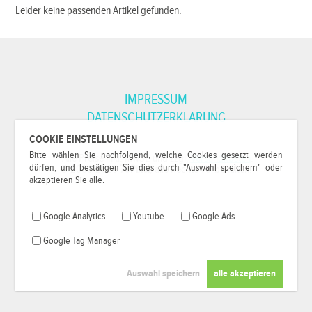
Leider keine passenden Artikel gefunden.
IMPRESSUM
DATENSCHUTZERKLÄRUNG
COOKIE EINSTELLUNGEN
Bitte wählen Sie nachfolgend, welche Cookies gesetzt werden
*Alle Preise inkl. MwSt. und zzgl.
Versandkosten
.
dürfen, und bestätigen Sie dies durch "Auswahl speichern" oder
© 2000-2026
79Pixel
, alle Rechte vorbehalten.
akzeptieren Sie alle.
Google Analytics
Youtube
Google Ads
Google Tag Manager