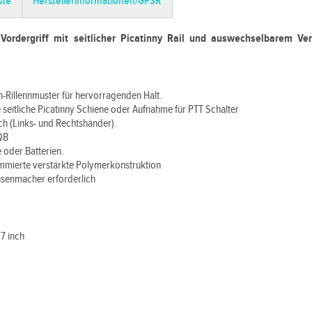
ste
Herstellerinformationen/GPSR
Vordergriff mit seitlicher Picatinny Rail und auswechselbarem Ve
en-Rillennmuster für hervorragenden Halt.
eitliche Picatinny Schiene oder Aufnahme für PTT Schalter
h (Links- und Rechtshänder).
CQB
e oder Batterien.
ummierte verstärkte Polymerkonstruktion
chsenmacher erforderlich
7 inch