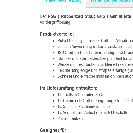
Artikelbeschreibung
Waffenkompatibilitätsli
Der
RSG ( Rubberized Stout Grip ) Gummierte 
Vordergrifflösung.
Produktvorteile:
Rutschfester gummierter Griff mit Alligator
Je nach Anwendung optional austauschbare s
180 Grad drehbar für beidhändigen Gebrauc
Stabiles und kompaktes Design, ideal für 
Wasserdichtes Staufach für kleine Ersatzteil
Leichte, langlebige und strapazierfähige g
Schnelle und einfache Installation, kein Bü
Im Lieferumfang enthalten:
1 x Taktisch Gummierter Griff
1 x Gummierte Griffverlängerung 31mm / 4.3
1 x Seitliche Picatinniy Schiene
1 x Verstellbare Aufnahme für PTT Schalter
2 x Schrauben
Geeignet für: