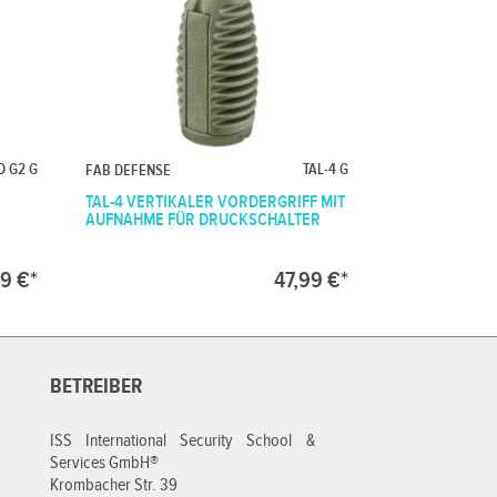
D G2 G
TAL-4 G
FAB DEFENSE
TAL-4 VERTIKALER VORDERGRIFF MIT
AUFNAHME FÜR DRUCKSCHALTER
9 €*
47,99 €*
BETREIBER
ISS International Security School &
Services GmbH®
Krombacher Str. 39