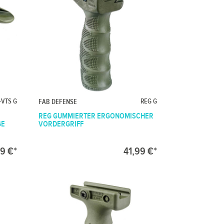
+VTS G
REG G
FAB DEFENSE
REG GUMMIERTER ERGONOMISCHER
GE
VORDERGRIFF
9 €*
41,99 €*