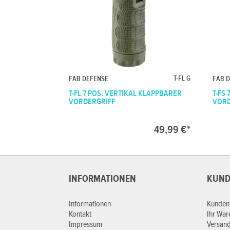
T-FL G
FAB DEFENSE
FAB 
T-FL 7 POS. VERTIKAL KLAPPBARER
T-FS
VORDERGRIFF
VORD
49,99 €*
INFORMATIONEN
KUND
Informationen
Kunden
Kontakt
Ihr Wa
Impressum
Versan