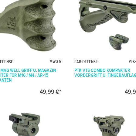
MWG G
PTK
DEFENSE
FAB DEFENSE
MAG WELL GRIFF U. MAGAZIN
PTK VTS COMBO KOMPAKTER
TER FÜR M16 / M4 / AR-15
VORDERGRIFF U. FINGERAUFLA
ANTEN
49,99 €*
49,9