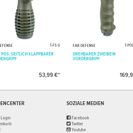
T-FS G
T-PO
DEFENSE
FAB DEFENSE
 7 POS. SEITLICH KLAPPBARER
DREHBARER ZWEIBEIN
ERGRIFF
VORDERGRIFF
53,99 €*
169,9
ENCENTER
SOZIALE MEDIEN
 Login
Facebook
renkorb
Twitter
d
Youtube