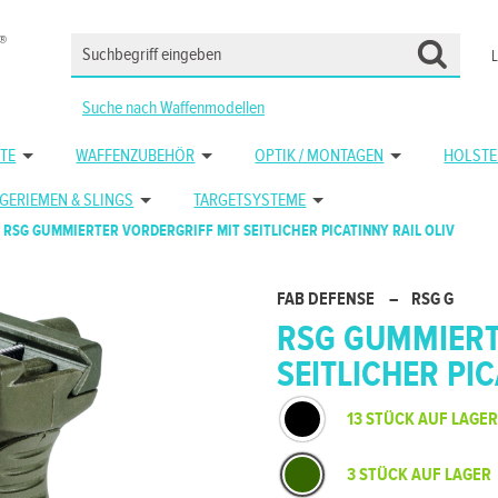
Suche nach Waffenmodellen
TE
WAFFENZUBEHÖR
OPTIK / MONTAGEN
HOLSTE
GERIEMEN & SLINGS
TARGETSYSTEME
RSG GUMMIERTER VORDERGRIFF MIT SEITLICHER PICATINNY RAIL OLIV
FAB DEFENSE
–
RSG G
RSG GUMMIERT
SEITLICHER PI
13 STÜCK AUF LAGER
3 STÜCK AUF LAGER