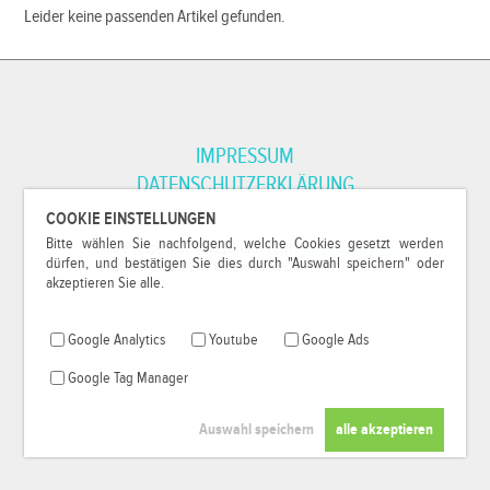
Leider keine passenden Artikel gefunden.
IMPRESSUM
DATENSCHUTZERKLÄRUNG
COOKIE EINSTELLUNGEN
Bitte wählen Sie nachfolgend, welche Cookies gesetzt werden
*Alle Preise inkl. MwSt. und zzgl.
Versandkosten
.
dürfen, und bestätigen Sie dies durch "Auswahl speichern" oder
© 2000-2026
79Pixel
, alle Rechte vorbehalten.
akzeptieren Sie alle.
Google Analytics
Youtube
Google Ads
Google Tag Manager