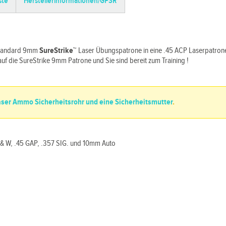
ste
Herstellerinformationen/GPSR
 Standard 9mm
SureStrike
™
Laser Übungspatrone in eine .45 ACP Laserpatro
auf die SureStrike 9mm Patrone und Sie sind bereit zum Training !
Laser Ammo Sicherheitsrohr und eine Sicherheitsmutter
.
S & W, .45 GAP, .357 SIG. und 10mm Auto