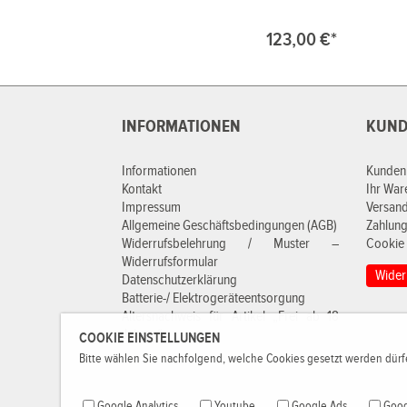
123,00 €*
INFORMATIONEN
KUND
Informationen
Kunden
Kontakt
Ihr Wa
Impressum
Versan
Allgemeine Geschäftsbedingungen (AGB)
Zahlung
Widerrufsbelehrung / Muster –
Cookie 
Widerrufsformular
Wider
Datenschutzerklärung
Batterie-/ Elektrogeräteentsorgung
Altersnachweis für Artikel „Frei ab 18
Jahren“
COOKIE EINSTELLUNGEN
Bitte wählen Sie nachfolgend, welche Cookies gesetzt werden dürfe
Google Analytics
Youtube
Google Ads
Goog