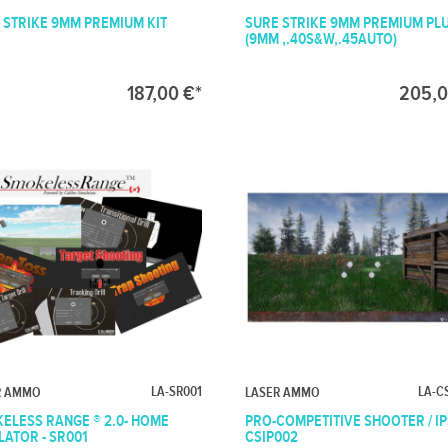
 STRIKE 9MM PREMIUM KIT
SURE STRIKE 9MM PREMIUM PLU
(9MM ,.40S&W,.45AUTO)
187,00 €*
205,0
LA-SR001
LA-C
R AMMO
LASER AMMO
ELESS RANGE ® 2.0- HOME
PRO-COMPETITIVE SHOOTER / IP
LATOR - SR001
CSIP002