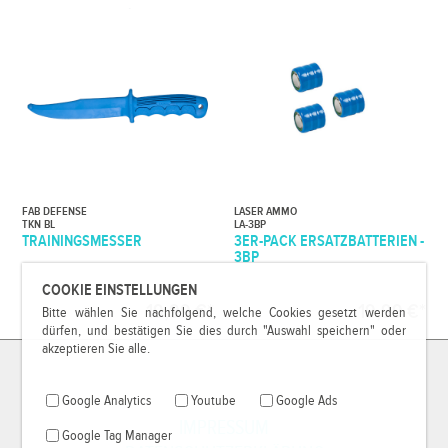
FAB DEFENSE
LASER AMMO
TKN BL
LA-3BP
TRAININGSMESSER
3ER-PACK ERSATZBATTERIEN -
3BP
COOKIE EINSTELLUNGEN
19,99 €*
19,99 €*
Bitte wählen Sie nachfolgend, welche Cookies gesetzt werden
dürfen, und bestätigen Sie dies durch "Auswahl speichern" oder
akzeptieren Sie alle.
Google Analytics
Youtube
Google Ads
IMPRESSUM
Google Tag Manager