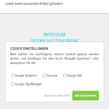
Leider keine passenden Artikel gefunden.
IMPRESSUM
DATENSCHUTZERKLÄRUNG
COOKIE EINSTELLUNGEN
Bitte wählen Sie nachfolgend, welche Cookies gesetzt werden
*Alle Preise inkl. MwSt. und zzgl.
Versandkosten
.
dürfen, und bestätigen Sie dies durch "Auswahl speichern" oder
© 2000-2026
79Pixel
, alle Rechte vorbehalten.
akzeptieren Sie alle.
Google Analytics
Youtube
Google Ads
Google Tag Manager