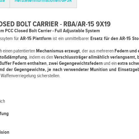
ste
Herstellerinformationen/GPSR
SED BOLT CARRIER - RBA/AR-15 9X19
m PCC Closed Bolt Carrier - Full Adjustable System
ssytem für
AR-15 Plattform
ist ein unmittelbarer
Ersatz für den AR-15 Sto
h einen patentierten
Mechanismus erzeugt
, der aus mehreren
Federn und
kstoßdämpfung
, indem es den
Verschlussträger allmählich verlangsamt, 
Buffer Federn enthalten
,
zwei Gegengewichtsfedern
und ein
extra sch
und der Gegengewichte, je nach verwendeter Munition und Einsatzgeb
 Waffenverriegelung sicherstellen.
ich
fung
ision