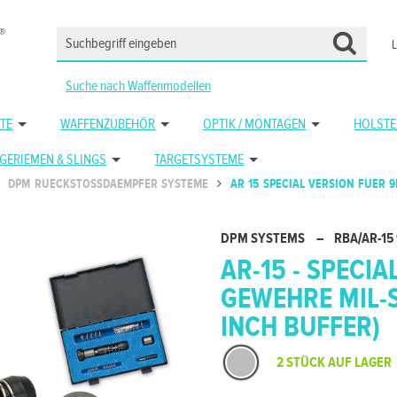
Suche nach Waffenmodellen
TE
WAFFENZUBEHÖR
OPTIK / MONTAGEN
HOLSTE
GERIEMEN & SLINGS
TARGETSYSTEME
DPM RUECKSTOSSDAEMPFER SYSTEME
AR 15 SPECIAL VERSION FUER
DPM SYSTEMS
–
RBA/AR-15
AR-15 - SPECI
GEWEHRE MIL-S
INCH BUFFER)
2 STÜCK AUF LAGER