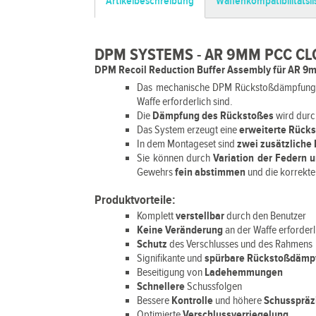
Artikelbeschreibung
Waffenkompatibilitätsli
DPM SYSTEMS - AR 9MM PCC CLO
DPM Recoil Reduction
Buffer Assembly für AR 9m
Das mechanische DPM Rückstoßdämpfung
Waffe erforderlich sind.
Die
Dämpfung des Rückstoßes
wird durc
Das System erzeugt eine
erweiterte Rüc
In dem Montageset sind
zwei zusätzliche 
Sie können durch
Variation der Federn 
Gewehrs
fein abstimmen
und die korrekte
Produktvorteile:
Komplett
verstellbar
durch den Benutzer
Keine Veränderung
an der Waffe erforderl
Schutz
des Verschlusses und des Rahmens
Signifikante und
spürbare Rückstoßdämp
Beseitigung von
Ladehemmungen
Schnellere
Schussfolgen
Bessere
Kontrolle
und höhere
Schusspräz
Optimierte
Verschlussverriegelung