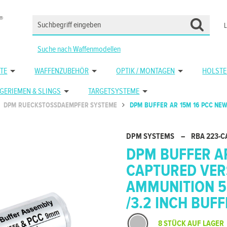
Suche nach Waffenmodellen
TE
WAFFENZUBEHÖR
OPTIK / MONTAGEN
HOLSTE
GERIEMEN & SLINGS
TARGETSYSTEME
DPM RUECKSTOSSDAEMPFER SYSTEME
DPM BUFFER AR 15M 16 PCC NE
DPM SYSTEMS
–
RBA 223-C
DPM BUFFER AR
CAPTURED VER
AMMUNITION 5
/3.2 INCH BUF
8 STÜCK AUF LAGER