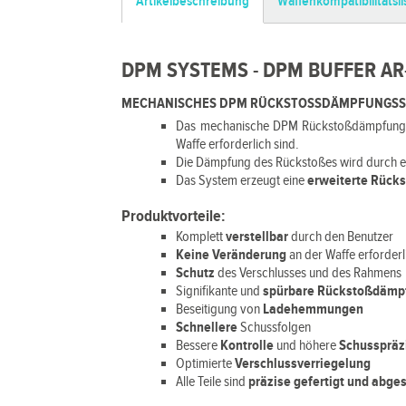
Artikelbeschreibung
Waffenkompatibilitätsli
DPM SYSTEMS - DPM BUFFER AR-
MECHANISCHES DPM RÜCKSTOSSDÄMPFUNGSSYSTEM
Das mechanische DPM Rückstoßdämpfung
Waffe erforderlich sind.
Die Dämpfung des Rückstoßes wird durch 
Das System erzeugt eine
erweiterte Rück
Produktvorteile:
Komplett
verstellbar
durch den Benutzer
Keine Veränderung
an der Waffe erforderl
Schutz
des Verschlusses und des Rahmens
Signifikante und
spürbare Rückstoßdämp
Beseitigung von
Ladehemmungen
Schnellere
Schussfolgen
Bessere
Kontrolle
und höhere
Schusspräz
Optimierte
Verschlussverriegelung
Alle Teile sind
präzise gefertigt und abge