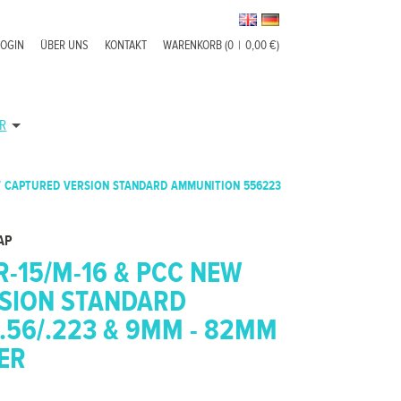
LOGIN
ÜBER UNS
KONTAKT
WARENKORB (0
|
0,00 €)
R
W CAPTURED VERSION STANDARD AMMUNITION 556223
AP
-15/M-16 & PCC NEW
SION STANDARD
.56/.223 & 9MM - 82MM
FER