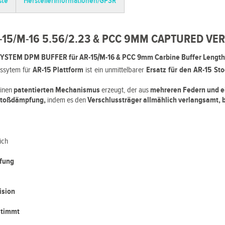
ste
Herstellerinformationen/GPSR
15/M-16 5.56/2.23 & PCC 9MM CAPTURED VER
 DPM BUFFER für AR-15/M-16 & PCC 9mm Carbine Buffer Length:
ssytem für
AR-15 Plattform
ist ein unmittelbarer
Ersatz für den AR-15 Sto
einen
patentierten Mechanismus
erzeugt, der aus
mehreren Federn und e
stoßdämpfung,
indem es den
Verschlussträger allmählich verlangsamt, 
ich
fung
ision
stimmt