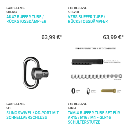
FAB DEFENSE
FAB DEFENSE
SBT-K47
SBT-V58
AK47 BUFFER TUBE /
VZ58 BUFFER TUBE /
RÜCKSTOSSDÄMPFER
RÜCKSTOSSDÄMPFER
63,99 €*
63,99 €*
FAB DEFENSE
FAB DEFENSE
SLS
TAM-4
SLING SWIVEL / QD-PORT MIT
TAM-4 BUFFER TUBE SET FÜR
SCHNELLVERSCHLUSS
AR15 / M16 / M4 + GLR16
SCHULTERSTÜTZE