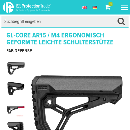
0
GL-CORE AR15 / M4 ERGONOMISCH
GEFORMTE LEICHTE SCHULTERSTÜTZE
FAB DEFENSE