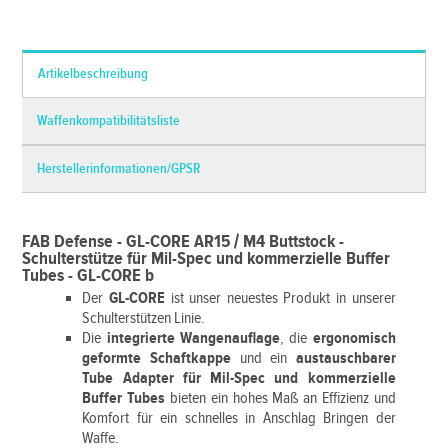
*Alle Preise inkl. MwSt. und zzgl.
Versandkosten
Artikelbeschreibung
Waffenkompatibilitätsliste
Herstellerinformationen/GPSR
FAB Defense - GL-CORE AR15 / M4 Buttstock -
Schulterstütze für Mil-Spec und kommerzielle Buffer
Tubes - GL-CORE b
Der
GL-CORE
ist unser neuestes Produkt in unserer
Schulterstützen Linie.
Die
integrierte Wangenauflage
, die
ergonomisch
geformte Schaftkappe
und ein
austauschbarer
Tube Adapter für Mil-Spec und kommerzielle
Buffer Tubes
bieten ein hohes Maß an Effizienz und
Komfort für ein schnelles in Anschlag Bringen der
Waffe.