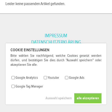
Leider keine passenden Artikel gefunden.
IMPRESSUM
DATENSCHUTZERKLÄRUNG
COOKIE EINSTELLUNGEN
Bitte wählen Sie nachfolgend, welche Cookies gesetzt werden
*Alle Preise inkl. MwSt. und zzgl.
Versandkosten
.
dürfen, und bestätigen Sie dies durch "Auswahl speichern" oder
© 2000-2026
79Pixel
, alle Rechte vorbehalten.
akzeptieren Sie alle.
Google Analytics
Youtube
Google Ads
Google Tag Manager