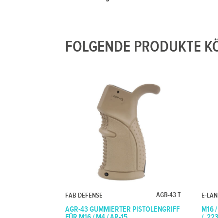
FOLGENDE PRODUKTE KÖ
AGR-43 T
FAB DEFENSE
E-LA
AGR-43 GUMMIERTER PISTOLENGRIFF
M16 /
FÜR M16 / M4 / AR-15
/ .2