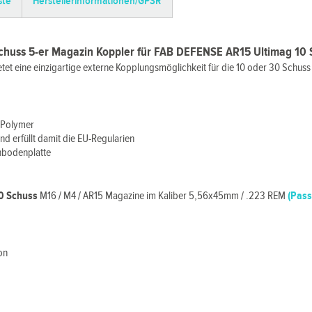
ste
Herstellerinformationen/GPSR
huss 5-er Magazin Koppler für FAB DEFENSE AR15 Ultimag 10 S
et eine einzigartige externe Kopplungsmöglichkeit für die 10 oder 30 Schus
 Polymer
nd erfüllt damit die EU-Regularien
inbodenplatte
30 Schuss
M16 / M4 / AR15 Magazine im Kaliber 5,56x45mm / .223 REM
(Pass
on