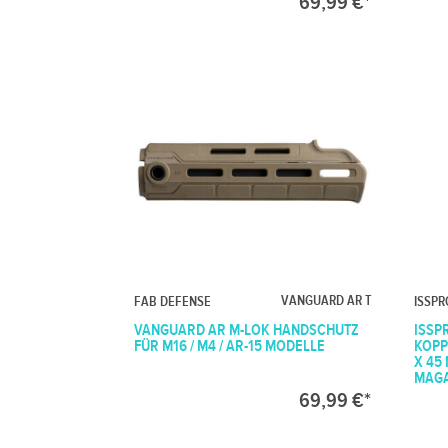
69,99 €*
VANGUARD AR T
FAB DEFENSE
ISSP
VANGUARD AR M-LOK HANDSCHUTZ
ISSP
FÜR M16 / M4 / AR-15 MODELLE
KOPP
X 45
MAGA
69,99 €*