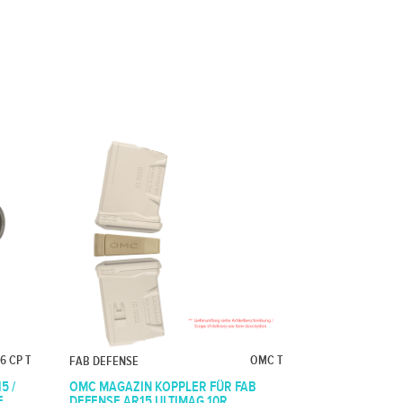
6 CP T
OMC T
FAB DEFENSE
5 /
OMC MAGAZIN KOPPLER FÜR FAB
E
DEFENSE AR15 ULTIMAG 10R