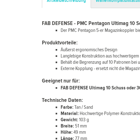
Artikelbeschreibung
Waffenkompatibilitätsli
FAB DEFENSE - PMC Pentagon Ultimag 10 Sc
Der PMC Pentagon 5-er Magazinkoppler biet
Produktvorteile:
Äußerst ergonomisches Design
Langlebige Konstruktion aus hochwertigem
Behält die Begrenzung auf 10 Patronen bei u
Externe Kopplung - ersetzt nicht die Magaz
Geeignet nur für:
FAB DEFENSE Ultimag 10 Schuss oder 
Technische Daten:
Farbe:
Tan / Sand
Material:
Hochwertige Polymer-Konstrukti
Gewicht:
103 g
Breite:
51 mm
Höhe:
49 mm
Länge:
77 mm