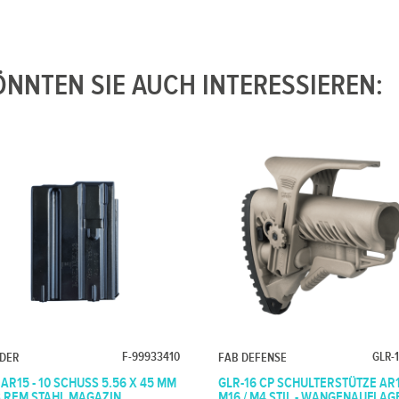
NNTEN SIE AUCH INTERESSIEREN:
F-99933410
GLR-1
NDER
FAB DEFENSE
 AR15 - 10 SCHUSS 5.56 X 45 MM
GLR-16 CP SCHULTERSTÜTZE AR1
23 REM STAHL MAGAZIN
M16 / M4 STIL - WANGENAUFLAG