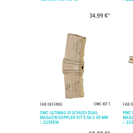
34,99 €*
OMC KIT T
FAB DEFENSE
FAB 
OMC ULTIMAG 10 SCHUSS DUAL
PMC 
MAGAZIN KOPPLER KIT 5.56 X 45 MM
MAGA
/ .223REM
/ .2