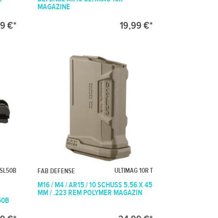
MAGAZINE
9 €*
19,99 €*
SL50B
ULTIMAG 10R T
FAB DEFENSE
M16 / M4 / AR15 / 10 SCHUSS 5.56 X 45
MM / .223 REM POLYMER MAGAZIN
50B