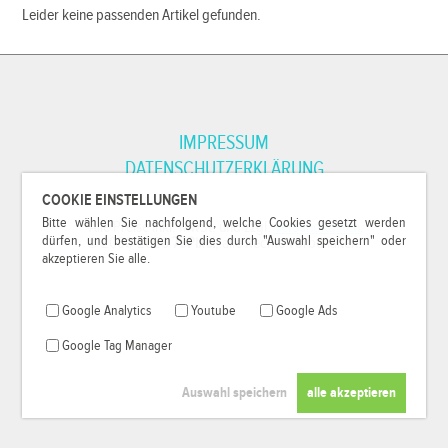
Leider keine passenden Artikel gefunden.
IMPRESSUM
DATENSCHUTZERKLÄRUNG
COOKIE EINSTELLUNGEN
Bitte wählen Sie nachfolgend, welche Cookies gesetzt werden
*Alle Preise inkl. MwSt. und zzgl.
Versandkosten
.
dürfen, und bestätigen Sie dies durch "Auswahl speichern" oder
© 2000-2026
79Pixel
, alle Rechte vorbehalten.
akzeptieren Sie alle.
Google Analytics
Youtube
Google Ads
Google Tag Manager