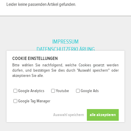
Leider keine passenden Artikel gefunden.
IMPRESSUM
DATENSCHUTZERKLÄRUNG
COOKIE EINSTELLUNGEN
Bitte wählen Sie nachfolgend, welche Cookies gesetzt werden
*Alle Preise inkl. MwSt. und zzgl.
Versandkosten
.
dürfen, und bestätigen Sie dies durch "Auswahl speichern" oder
© 2000-2026
79Pixel
, alle Rechte vorbehalten.
akzeptieren Sie alle.
Google Analytics
Youtube
Google Ads
Google Tag Manager