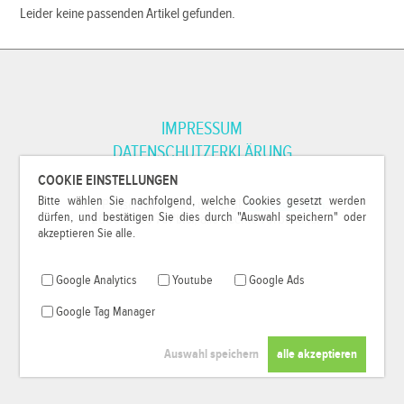
Leider keine passenden Artikel gefunden.
IMPRESSUM
DATENSCHUTZERKLÄRUNG
COOKIE EINSTELLUNGEN
Bitte wählen Sie nachfolgend, welche Cookies gesetzt werden
*Alle Preise inkl. MwSt. und zzgl.
Versandkosten
.
dürfen, und bestätigen Sie dies durch "Auswahl speichern" oder
© 2000-2026
79Pixel
, alle Rechte vorbehalten.
akzeptieren Sie alle.
Google Analytics
Youtube
Google Ads
Google Tag Manager