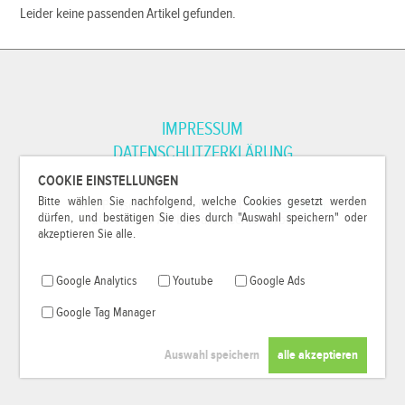
Leider keine passenden Artikel gefunden.
IMPRESSUM
DATENSCHUTZERKLÄRUNG
COOKIE EINSTELLUNGEN
Bitte wählen Sie nachfolgend, welche Cookies gesetzt werden
*Alle Preise inkl. MwSt. und zzgl.
Versandkosten
.
dürfen, und bestätigen Sie dies durch "Auswahl speichern" oder
© 2000-2026
79Pixel
, alle Rechte vorbehalten.
akzeptieren Sie alle.
Google Analytics
Youtube
Google Ads
Google Tag Manager