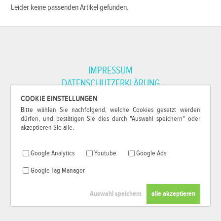
Leider keine passenden Artikel gefunden.
IMPRESSUM
DATENSCHUTZERKLÄRUNG
COOKIE EINSTELLUNGEN
Bitte wählen Sie nachfolgend, welche Cookies gesetzt werden
*Alle Preise inkl. MwSt. und zzgl.
Versandkosten
.
dürfen, und bestätigen Sie dies durch "Auswahl speichern" oder
© 2000-2026
79Pixel
, alle Rechte vorbehalten.
akzeptieren Sie alle.
Google Analytics
Youtube
Google Ads
Google Tag Manager