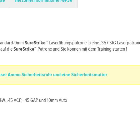
ste
Herstellerinformationen/GPSR
 Standard-9mm
SureStrike
™
Laserübungspatrone in eine .357 SIG Laserpatro
 auf die
SureStrike
™
Patrone und Sie können mit dem Training starten !
Laser Ammo Sicherheitsrohr und eine Sicherheitsmutter
.
 S&W, .45 ACP, .45 GAP und 10mm Auto