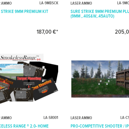
LA-9MBSCK
LA-9MC
R AMMO
LASER AMMO
 STRIKE 9MM PREMIUM KIT
SURE STRIKE 9MM PREMIUM PLU
(9MM ,.40S&W,.45AUTO)
187,00 €*
205,0
LA-SR001
LA-C
R AMMO
LASER AMMO
ELESS RANGE ® 2.0- HOME
PRO-COMPETITIVE SHOOTER / IP