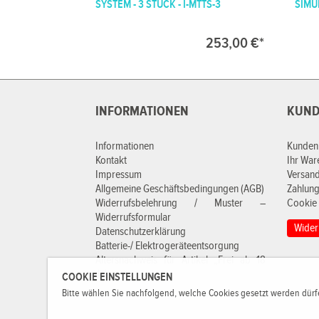
SYSTEM - 3 STÜCK - I-MTTS-3
SIMU
253,00 €*
INFORMATIONEN
KUND
Informationen
Kunden
Kontakt
Ihr Wa
Impressum
Versan
Allgemeine Geschäftsbedingungen (AGB)
Zahlung
Widerrufsbelehrung / Muster –
Cookie 
Widerrufsformular
Wider
Datenschutzerklärung
Batterie-/ Elektrogeräteentsorgung
Altersnachweis für Artikel „Frei ab 18
Jahren“
COOKIE EINSTELLUNGEN
Bitte wählen Sie nachfolgend, welche Cookies gesetzt werden dürfe