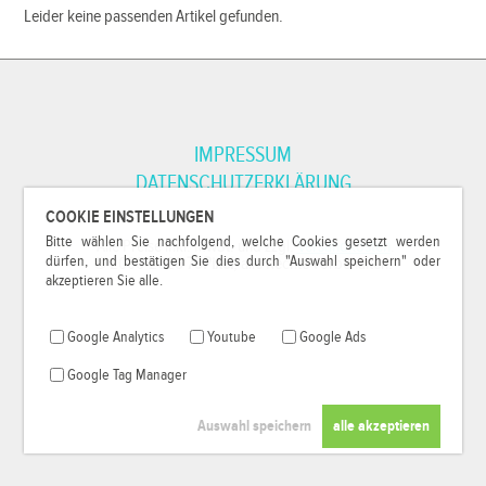
Leider keine passenden Artikel gefunden.
IMPRESSUM
DATENSCHUTZERKLÄRUNG
COOKIE EINSTELLUNGEN
Bitte wählen Sie nachfolgend, welche Cookies gesetzt werden
*Alle Preise inkl. MwSt. und zzgl.
Versandkosten
.
dürfen, und bestätigen Sie dies durch "Auswahl speichern" oder
© 2000-2026
79Pixel
, alle Rechte vorbehalten.
akzeptieren Sie alle.
Google Analytics
Youtube
Google Ads
Google Tag Manager