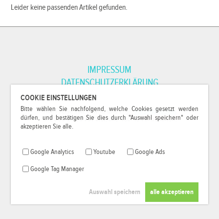
Leider keine passenden Artikel gefunden.
IMPRESSUM
DATENSCHUTZERKLÄRUNG
COOKIE EINSTELLUNGEN
Bitte wählen Sie nachfolgend, welche Cookies gesetzt werden
*Alle Preise inkl. MwSt. und zzgl.
Versandkosten
.
dürfen, und bestätigen Sie dies durch "Auswahl speichern" oder
© 2000-2026
79Pixel
, alle Rechte vorbehalten.
akzeptieren Sie alle.
Google Analytics
Youtube
Google Ads
Google Tag Manager