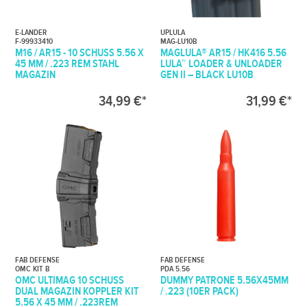
E-LANDER
UPLULA
F-99933410
MAG-LU10B
M16 / AR15 - 10 SCHUSS 5.56 X
MAGLULA® AR15 / HK416 5.56
45 MM / .223 REM STAHL
LULA™ LOADER & UNLOADER
MAGAZIN
GEN II – BLACK LU10B
34,99 €*
31,99 €*
FAB DEFENSE
FAB DEFENSE
OMC KIT B
PDA 5.56
OMC ULTIMAG 10 SCHUSS
DUMMY PATRONE 5.56X45MM
DUAL MAGAZIN KOPPLER KIT
/ .223 (10ER PACK)
5.56 X 45 MM / .223REM