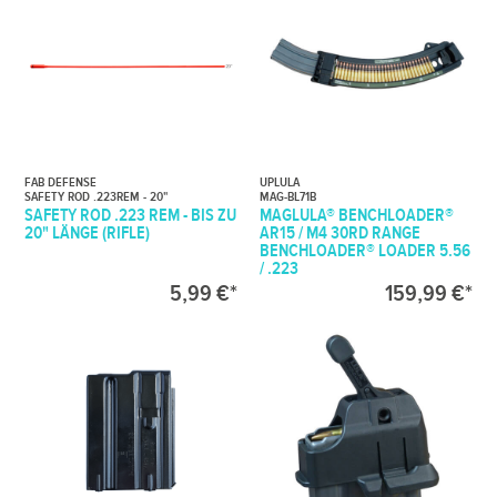
FAB DEFENSE
UPLULA
SAFETY ROD .223REM - 20"
MAG-BL71B
SAFETY ROD .223 REM - BIS ZU
MAGLULA® BENCHLOADER®
20" LÄNGE (RIFLE)
AR15 / M4 30RD RANGE
BENCHLOADER® LOADER 5.56
/ .223
5,99 €*
159,99 €*