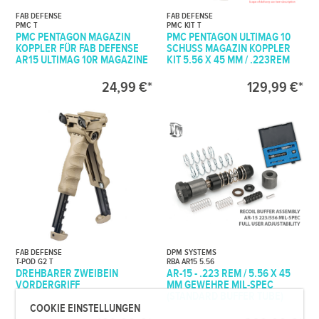
FAB DEFENSE
FAB DEFENSE
PMC T
PMC KIT T
PMC PENTAGON MAGAZIN
PMC PENTAGON ULTIMAG 10
KOPPLER FÜR FAB DEFENSE
SCHUSS MAGAZIN KOPPLER
AR15 ULTIMAG 10R MAGAZINE
KIT 5.56 X 45 MM / .223REM
24,99 €*
129,99 €*
FAB DEFENSE
DPM SYSTEMS
T-POD G2 T
RBA AR15 5.56
DREHBARER ZWEIBEIN
AR-15 - .223 REM / 5.56 X 45
VORDERGRIFF
MM GEWEHRE MIL-SPEC
(STANDARD BUFFER TUBE)
COOKIE EINSTELLUNGEN