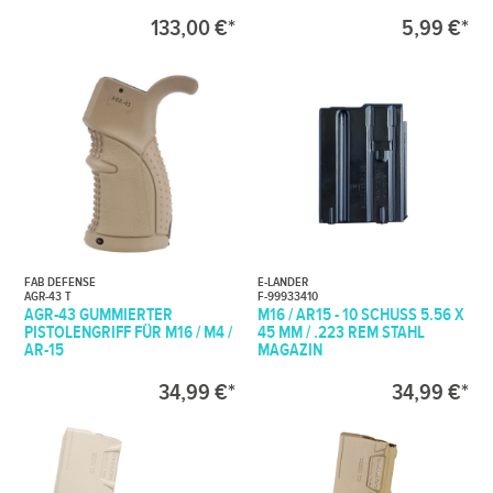
133,00 €*
5,99 €*
FAB DEFENSE
E-LANDER
AGR-43 T
F-99933410
AGR-43 GUMMIERTER
M16 / AR15 - 10 SCHUSS 5.56 X
PISTOLENGRIFF FÜR M16 / M4 /
45 MM / .223 REM STAHL
AR-15
MAGAZIN
34,99 €*
34,99 €*