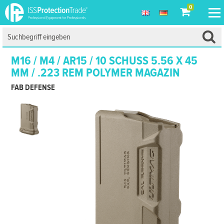
0
M16 / M4 / AR15 / 10 SCHUSS 5.56 X 45
MM / .223 REM POLYMER MAGAZIN
FAB DEFENSE