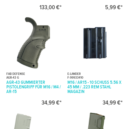
133,00 €*
5,99 €*
FAB DEFENSE
E-LANDER
AGR-43 G
F-99933410
AGR-43 GUMMIERTER
M16 / AR15 - 10 SCHUSS 5.56 X
PISTOLENGRIFF FÜR M16 / M4 /
45 MM / .223 REM STAHL
AR-15
MAGAZIN
34,99 €*
34,99 €*