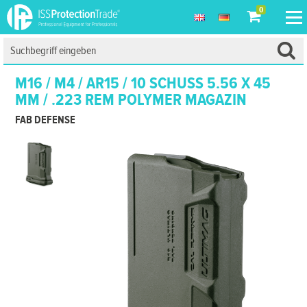
0
M16 / M4 / AR15 / 10 SCHUSS 5.56 X 45
MM / .223 REM POLYMER MAGAZIN
FAB DEFENSE