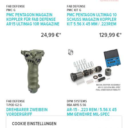
FAB DEFENSE
FAB DEFENSE
PMC G
PMC KIT G
PMC PENTAGON MAGAZIN
PMC PENTAGON ULTIMAG 10
KOPPLER FÜR FAB DEFENSE
SCHUSS MAGAZIN KOPPLER
AR15 ULTIMAG 10R MAGAZINE
KIT 5.56 X 45 MM / .223REM
24,99 €*
129,99 €*
FAB DEFENSE
DPM SYSTEMS
T-POD G2 G
RBA AR15 5.56
DREHBARER ZWEIBEIN
AR-15 - .223 REM / 5.56 X 45
VORDERGRIFF
MM GEWEHRE MIL-SPEC
(STANDARD BUFFER TUBE)
COOKIE EINSTELLUNGEN